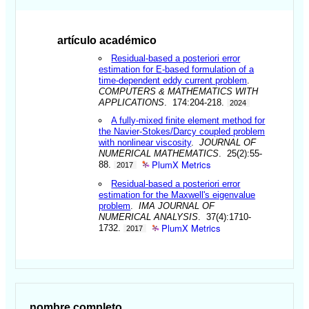
artículo académico
Residual-based a posteriori error
estimation for E-based formulation of a
time-dependent eddy current problem
.
COMPUTERS & MATHEMATICS WITH
APPLICATIONS
. 174:204-218.
2024
A fully-mixed finite element method for
the Navier-Stokes/Darcy coupled problem
with nonlinear viscosity
.
JOURNAL OF
NUMERICAL MATHEMATICS
. 25(2):55-
PlumX Metrics
88.
2017
Residual-based a posteriori error
estimation for the Maxwell's eigenvalue
problem
.
IMA JOURNAL OF
NUMERICAL ANALYSIS
. 37(4):1710-
PlumX Metrics
1732.
2017
nombre completo