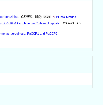
PlumX Metrics
er bereziniae
.
GENES
. 15(9).
2024
 + /ST654 Circulating in Chilean Hospitals
.
JOURNAL OF
Pseudomonas aeruginosa: PaCCP1 and PaCCP2
.