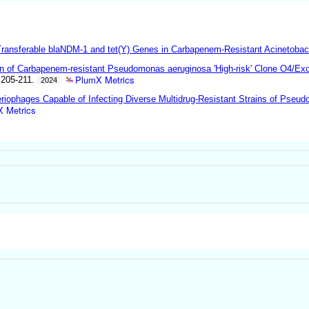
ansferable blaNDM-1 and tet(Y) Genes in Carbapenem-Resistant Acinetobact
 of Carbapenem-resistant Pseudomonas aeruginosa 'High-risk' Clone O4/ExoS
PlumX Metrics
:205-211.
2024
acteriophages Capable of Infecting Diverse Multidrug-Resistant Strains of 
 Metrics