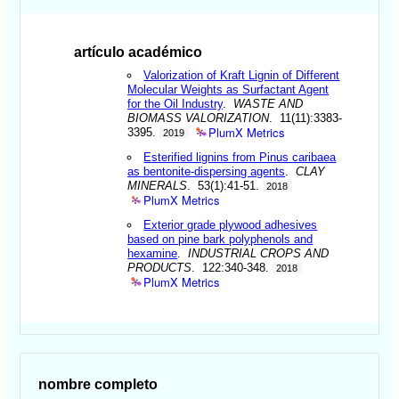
artículo académico
Valorization of Kraft Lignin of Different
Molecular Weights as Surfactant Agent
for the Oil Industry
.
WASTE AND
BIOMASS VALORIZATION
. 11(11):3383-
PlumX Metrics
3395.
2019
Esterified lignins from Pinus caribaea
as bentonite-dispersing agents
.
CLAY
MINERALS
. 53(1):41-51.
2018
PlumX Metrics
Exterior grade plywood adhesives
based on pine bark polyphenols and
hexamine
.
INDUSTRIAL CROPS AND
PRODUCTS
. 122:340-348.
2018
PlumX Metrics
nombre completo