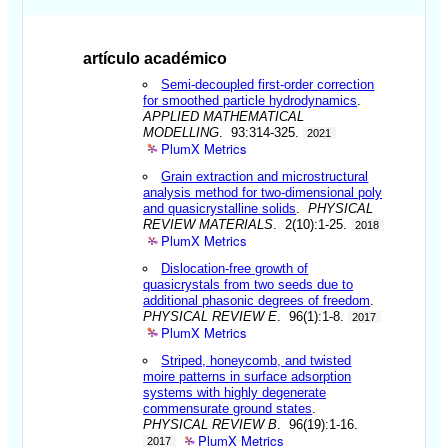
artículo académico
Semi-decoupled first-order correction
for smoothed particle hydrodynamics
.
APPLIED MATHEMATICAL
MODELLING
. 93:314-325.
2021
PlumX Metrics
Grain extraction and microstructural
analysis method for two-dimensional poly
and quasicrystalline solids
.
PHYSICAL
REVIEW MATERIALS
. 2(10):1-25.
2018
PlumX Metrics
Dislocation-free growth of
quasicrystals from two seeds due to
additional phasonic degrees of freedom
.
PHYSICAL REVIEW E
. 96(1):1-8.
2017
PlumX Metrics
Striped, honeycomb, and twisted
moire patterns in surface adsorption
systems with highly degenerate
commensurate ground states
.
PHYSICAL REVIEW B
. 96(19):1-16.
PlumX Metrics
2017