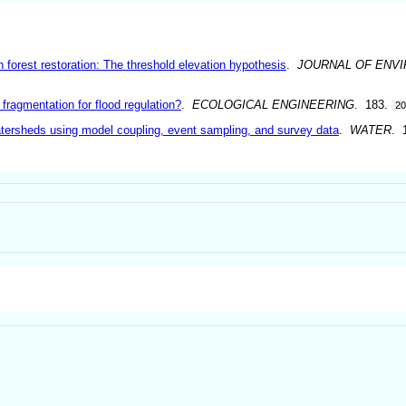
gh forest restoration: The threshold elevation hypothesis
.
JOURNAL OF ENV
 fragmentation for flood regulation?
.
ECOLOGICAL ENGINEERING
. 183.
2
tersheds using model coupling, event sampling, and survey data
.
WATER
. 