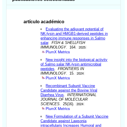
artículo académico
Evaluating the adjuvant potential of
NK-lysin and HMGB1-derived peptides in
enhancing immune responses in Salmo
salar
.
FISH & SHELLFISH
IMMUNOLOGY
. 164.
2025
PlumX Metrics
New insight into the biological activity
of Salmo salar NK-lysin antimicrobial
peptides
.
FRONTIERS IN
IMMUNOLOGY
. 15.
2024
PlumX Metrics
Recombinant Subunit Vaccine
Candidate against the Bovine Viral
Diarrhea Virus
.
INTERNATIONAL
JOURNAL OF MOLECULAR
SCIENCES
. 25(16).
2024
PlumX Metrics
New Formulation of a Subunit Vaccine
Candidate against Lawsonia
intracellularis Increases Humoral and