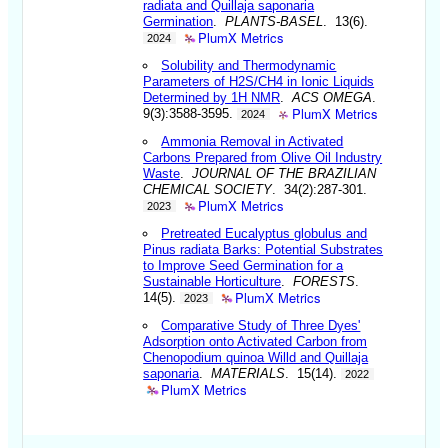
radiata and Quillaja saponaria
Germination
.
PLANTS-BASEL
. 13(6).
PlumX Metrics
2024
Solubility and Thermodynamic
Parameters of H2S/CH4 in Ionic Liquids
Determined by 1H NMR
.
ACS OMEGA
.
PlumX Metrics
9(3):3588-3595.
2024
Ammonia Removal in Activated
Carbons Prepared from Olive Oil Industry
Waste
.
JOURNAL OF THE BRAZILIAN
CHEMICAL SOCIETY
. 34(2):287-301.
PlumX Metrics
2023
Pretreated Eucalyptus globulus and
Pinus radiata Barks: Potential Substrates
to Improve Seed Germination for a
Sustainable Horticulture
.
FORESTS
.
PlumX Metrics
14(5).
2023
Comparative Study of Three Dyes'
Adsorption onto Activated Carbon from
Chenopodium quinoa Willd and Quillaja
saponaria
.
MATERIALS
. 15(14).
2022
PlumX Metrics