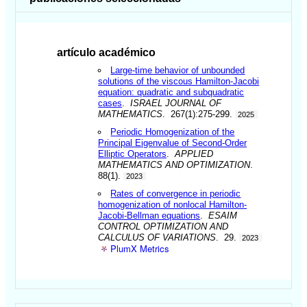
artículo académico
Large-time behavior of unbounded
solutions of the viscous Hamilton-Jacobi
equation: quadratic and subquadratic
cases
.
ISRAEL JOURNAL OF
MATHEMATICS
. 267(1):275-299.
2025
Periodic Homogenization of the
Principal Eigenvalue of Second-Order
Elliptic Operators
.
APPLIED
MATHEMATICS AND OPTIMIZATION
.
88(1).
2023
Rates of convergence in periodic
homogenization of nonlocal Hamilton-
Jacobi-Bellman equations
.
ESAIM
CONTROL OPTIMIZATION AND
CALCULUS OF VARIATIONS
. 29.
2023
PlumX Metrics