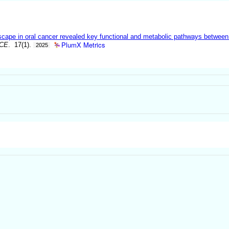
scape in oral cancer revealed key functional and metabolic pathways betwee
PlumX Metrics
NCE
. 17(1).
2025