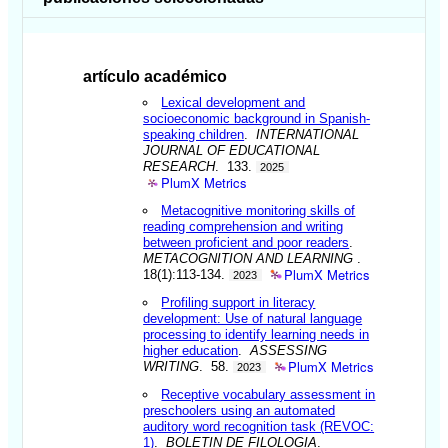
artículo académico
Lexical development and
socioeconomic background in Spanish-
speaking children
.
INTERNATIONAL
JOURNAL OF EDUCATIONAL
RESEARCH
. 133.
2025
PlumX Metrics
Metacognitive monitoring skills of
reading comprehension and writing
between proficient and poor readers
.
METACOGNITION AND LEARNING
.
PlumX Metrics
18(1):113-134.
2023
Profiling support in literacy
development: Use of natural language
processing to identify learning needs in
higher education
.
ASSESSING
PlumX Metrics
WRITING
. 58.
2023
Receptive vocabulary assessment in
preschoolers using an automated
auditory word recognition task (REVOC:
1)
.
BOLETIN DE FILOLOGIA
.