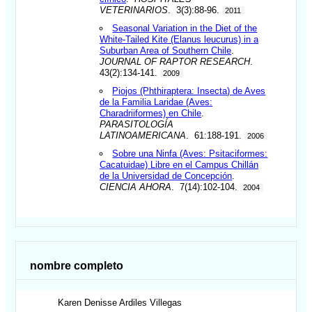
VETERINARIOS
. 3(3):88-96.
2011
Seasonal Variation in the Diet of the
White-Tailed Kite (Elanus leucurus) in a
Suburban Area of Southern Chile
.
JOURNAL OF RAPTOR RESEARCH
.
43(2):134-141.
2009
Piojos (Phthiraptera: Insecta) de Aves
de la Familia Laridae (Aves:
Charadriiformes) en Chile
.
PARASITOLOGÍA
LATINOAMERICANA
. 61:188-191.
2006
Sobre una Ninfa (Aves: Psitaciformes:
Cacatuidae) Libre en el Campus Chillán
de la Universidad de Concepción
.
CIENCIA AHORA
. 7(14):102-104.
2004
nombre completo
Karen Denisse
Ardiles Villegas