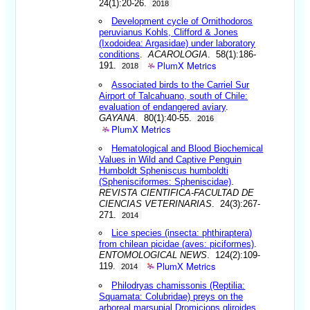
24(1):20-26.
2018
Development cycle of Ornithodoros
peruvianus Kohls, Clifford & Jones
(Ixodoidea: Argasidae) under laboratory
conditions
.
ACAROLOGIA
. 58(1):186-
PlumX Metrics
191.
2018
Associated birds to the Carriel Sur
Airport of Talcahuano, south of Chile:
evaluation of endangered aviary
.
GAYANA
. 80(1):40-55.
2016
PlumX Metrics
Hematological and Blood Biochemical
Values in Wild and Captive Penguin
Humboldt Spheniscus humboldti
(Sphenisciformes: Spheniscidae)
.
REVISTA CIENTIFICA-FACULTAD DE
CIENCIAS VETERINARIAS
. 24(3):267-
271.
2014
Lice species (insecta: phthiraptera)
from chilean picidae (aves: piciformes)
.
ENTOMOLOGICAL NEWS
. 124(2):109-
PlumX Metrics
119.
2014
Philodryas chamissonis (Reptilia:
Squamata: Colubridae) preys on the
arboreal marsupial Dromiciops gliroides