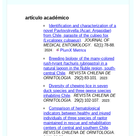
artículo académico
Identification and characterization of a
novel Pavlovskyella (Acari: Argasidae)
from Chile, parasite of the culpeo fox
(Lycalopex culpaeus)
.
JOURNAL OF
MEDICAL ENTOMOLOGY
. 62(1):78-88.
PlumX Metrics
2024
Breeding biology of the many-colored
rush-tyrant (tachuris rubrigastra) in a
natural lagoon in the Ñuble region, south-
central Chile
.
REVISTA CHILENA DE
ORNITOLOGIA
. 29(2):83-101.
2023
Diversity of chewing lice in seven
duck species and three geese species
inhabiting Chile
.
REVISTA CHILENA DE
ORNITOLOGIA
. 29(2):102-107.
2023
Comparison of hematological
indicators between healthy and injured
individuals of three species of raptor
maintained in rescue and rehabilitation
centers of central and southern Chile
.
REVISTA CHILENA DE ORNITOLOGIA
.