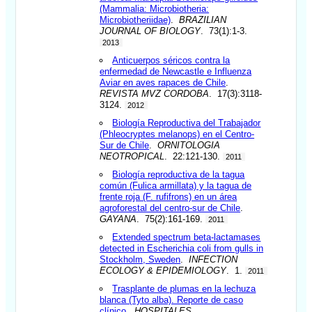
(Mammalia: Microbiotheria:
Microbiotheriidae)
.
BRAZILIAN
JOURNAL OF BIOLOGY
. 73(1):1-3.
2013
Anticuerpos séricos contra la
enfermedad de Newcastle e Influenza
Aviar en aves rapaces de Chile
.
REVISTA MVZ CORDOBA
. 17(3):3118-
3124.
2012
Biología Reproductiva del Trabajador
(Phleocryptes melanops) en el Centro-
Sur de Chile
.
ORNITOLOGIA
NEOTROPICAL
. 22:121-130.
2011
Biología reproductiva de la tagua
común (Fulica armillata) y la tagua de
frente roja (F. rufifrons) en un área
agroforestal del centro-sur de Chile
.
GAYANA
. 75(2):161-169.
2011
Extended spectrum beta-lactamases
detected in Escherichia coli from gulls in
Stockholm, Sweden
.
INFECTION
ECOLOGY & EPIDEMIOLOGY
. 1.
2011
Trasplante de plumas en la lechuza
blanca (Tyto alba). Reporte de caso
clínico
.
HOSPITALES