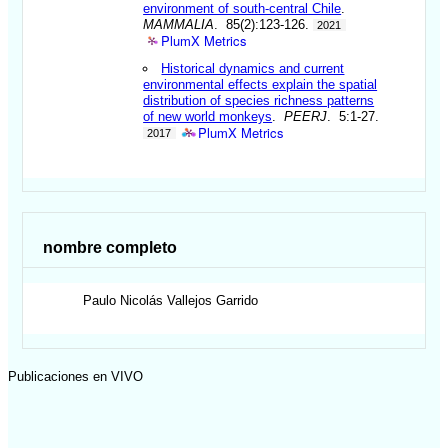
environment of south-central Chile
.
MAMMALIA
. 85(2):123-126.
2021
PlumX Metrics
Historical dynamics and current
environmental effects explain the spatial
distribution of species richness patterns
of new world monkeys
.
PEERJ
. 5:1-27.
PlumX Metrics
2017
nombre completo
Paulo Nicolás
Vallejos Garrido
Publicaciones en VIVO