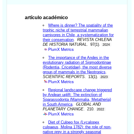
artículo académico
Where is dinner? The spatiality of the
trophic niche of terrestrial mammalian
carnivores in Chile, a systematization for
their conservation
.
REVISTA CHILENA
DE HISTORIA NATURAL
. 97(1).
2024
PlumX Metrics
The importance of the Andes in the
evolutionary radiation of Sigmodontinae
(Rodentia, Cricetidae), the most diverse
group of mammals in the Neotropics
.
SCIENTIFIC REPORTS
. 13(1).
2023
PlumX Metrics
Regional landscape change triggered
by Andean uplift: The extinction of
Sparassodonta (Mammalia, Metatheria)
in South America
.
GLOBAL AND
PLANETARY CHANGE
. 210.
2022
PlumX Metrics
Diet of Culpeo fox (Lycalopex
culpaeus, Molina 1782): the role of non-
native prey in a strongly seasonal