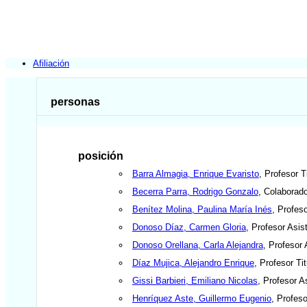
Afiliación
personas
posición
Barra Almagia, Enrique Evaristo
, Profesor Ti
Becerra Parra, Rodrigo Gonzalo
, Colaborad
Benítez Molina, Paulina María Inés
, Profes
Donoso Díaz, Carmen Gloria
, Profesor Asis
Donoso Orellana, Carla Alejandra
, Profesor 
Díaz Mujica, Alejandro Enrique
, Profesor Tit
Gissi Barbieri, Emiliano Nicolas
, Profesor A
Henríquez Aste, Guillermo Eugenio
, Profes