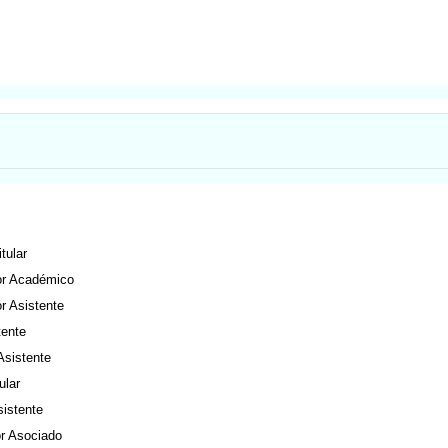
tular
or Académico
or Asistente
tente
Asistente
ular
sistente
or Asociado