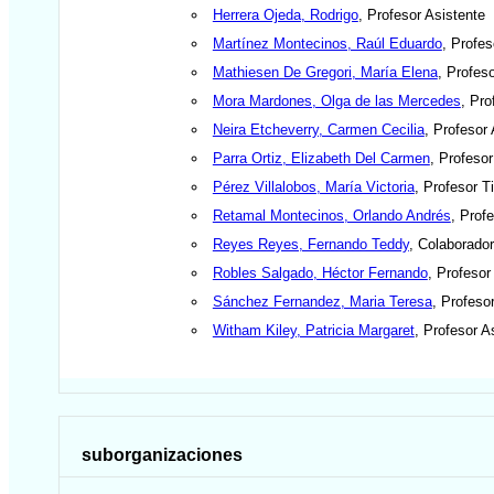
Herrera Ojeda, Rodrigo
, Profesor Asistente
Martínez Montecinos, Raúl Eduardo
, Profe
Mathiesen De Gregori, María Elena
, Profes
Mora Mardones, Olga de las Mercedes
, Pro
Neira Etcheverry, Carmen Cecilia
, Profesor
Parra Ortiz, Elizabeth Del Carmen
, Profeso
Pérez Villalobos, María Victoria
, Profesor Ti
Retamal Montecinos, Orlando Andrés
, Prof
Reyes Reyes, Fernando Teddy
, Colaborado
Robles Salgado, Héctor Fernando
, Profesor
Sánchez Fernandez, Maria Teresa
, Profeso
Witham Kiley, Patricia Margaret
, Profesor A
suborganizaciones