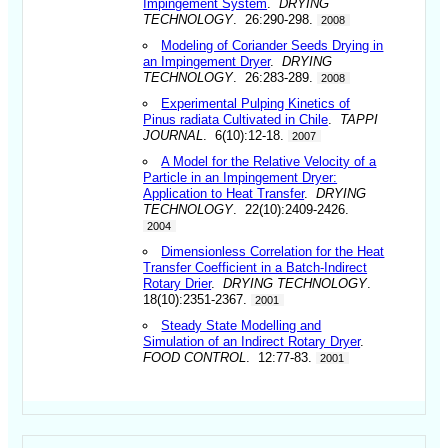
Impingement System
.
DRYING
TECHNOLOGY
. 26:290-298.
2008
Modeling of Coriander Seeds Drying in
an Impingement Dryer
.
DRYING
TECHNOLOGY
. 26:283-289.
2008
Experimental Pulping Kinetics of
Pinus radiata Cultivated in Chile
.
TAPPI
JOURNAL
. 6(10):12-18.
2007
A Model for the Relative Velocity of a
Particle in an Impingement Dryer:
Application to Heat Transfer
.
DRYING
TECHNOLOGY
. 22(10):2409-2426.
2004
Dimensionless Correlation for the Heat
Transfer Coefficient in a Batch-Indirect
Rotary Drier
.
DRYING TECHNOLOGY
.
18(10):2351-2367.
2001
Steady State Modelling and
Simulation of an Indirect Rotary Dryer
.
FOOD CONTROL
. 12:77-83.
2001