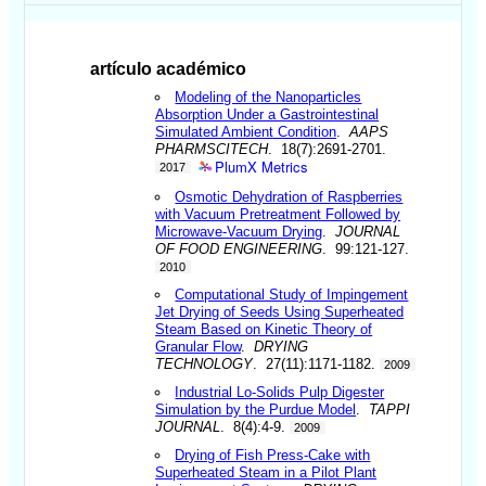
artículo académico
Modeling of the Nanoparticles
Absorption Under a Gastrointestinal
Simulated Ambient Condition
.
AAPS
PHARMSCITECH
. 18(7):2691-2701.
PlumX Metrics
2017
Osmotic Dehydration of Raspberries
with Vacuum Pretreatment Followed by
Microwave-Vacuum Drying
.
JOURNAL
OF FOOD ENGINEERING
. 99:121-127.
2010
Computational Study of Impingement
Jet Drying of Seeds Using Superheated
Steam Based on Kinetic Theory of
Granular Flow
.
DRYING
TECHNOLOGY
. 27(11):1171-1182.
2009
Industrial Lo-Solids Pulp Digester
Simulation by the Purdue Model
.
TAPPI
JOURNAL
. 8(4):4-9.
2009
Drying of Fish Press-Cake with
Superheated Steam in a Pilot Plant