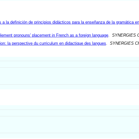
s a la definición de principios didácticos para la enseñanza de la gramática en
plement pronouns' placement in French as a foreign language
.
SYNERGIES C
n: la perspective du curriculum en didactique des langues
.
SYNERGIES CH