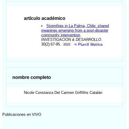
artículo académico
Stormfires in La Palma, Chile: shared
meanings emerging from a post-disaster
community intervention
.
INVESTIGACION & DESARROLLO
.
PlumX Metrics
30(2):67-95.
2022
nombre completo
Nicole Constanza Del Carmen
Griffiths Catalán
Publicaciones en VIVO