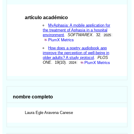
artículo académico
MyAphasia: A mobile application for
the treatment of Aphasia in a hospital
environment
.
SOFTWAREX
. 32.
2025
PlumX Metrics
How does a poetry audiobook app
improve the perception of well-being in
older adults? A study protocol
.
PLOS
PlumX Metrics
ONE
. 19(10).
2024
nombre completo
Laura Egle
Aravena Canese