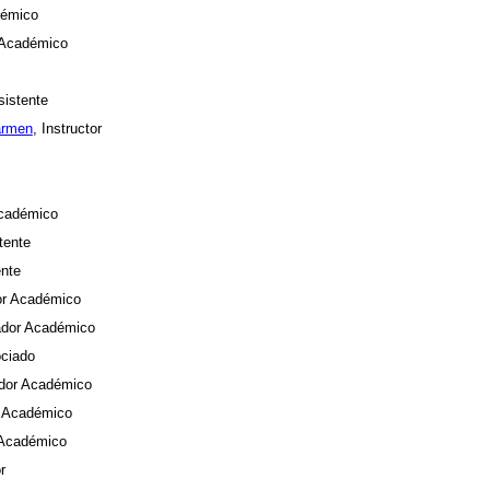
démico
 Académico
sistente
armen
, Instructor
Académico
tente
ente
or Académico
ador Académico
ociado
ador Académico
r Académico
 Académico
r