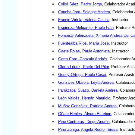
Colipí Sáez, Pedro Jorge
, Colaborador Aca
Concha Jara, Solange Andrea
, Colaborador
Espejo Videla, Valeria Cecilia
, Instructor
Espinoza Melgarejo, Pablo Iván
, Profesor A
Fonseca Valenzuela, Ximena Andrea Del C
Fuentealba Ríos, María José
, Instructor
Gaete Rojas, Paula Antonieta
, Instructor
Garro Caro, Gonzalo Andrés
, Colaborador 
Glaría López, Rocío Del Pilar
, Profesor Asis
Godoy Ortega, Pablo César
, Profesor Asist
González Otárola, Leyla Andrea
, Colaborad
Irarrázabal Suazo, Daniela Andrea
, Colabor
León Valdés, Hernán Mauricio
, Profesor As
Muñoz González, Patricia Andrea
, Colabor
Oñate Hebles, Álvaro Esteban
, Colaborado
Pino Contreras, Diego Andrés
, Colaborador
Pino Zúñiga, Angela Rocío Teresa
, Instructo