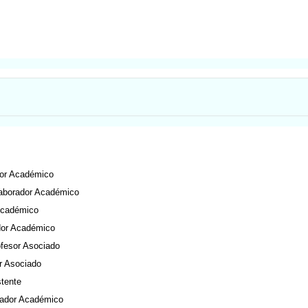
dor Académico
laborador Académico
Académico
dor Académico
ofesor Asociado
r Asociado
stente
rador Académico