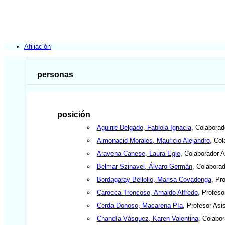
Afiliación
personas
posición
Aguirre Delgado, Fabiola Ignacia
, Colabora
Almonacid Morales, Mauricio Alejandro
, Co
Aravena Canese, Laura Egle
, Colaborador 
Belmar Szinavel, Álvaro Germán
, Colabora
Bordagaray Bellolio, Marisa Covadonga
, Pr
Carocca Troncoso, Arnaldo Alfredo
, Profeso
Cerda Donoso, Macarena Pía
, Profesor Asi
Chandía Vásquez, Karen Valentina
, Colabo